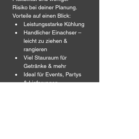
Risiko bei deiner Planung.
Vorteile auf einen Blick:
Leistungsstarke Kühlung
Handlicher Einachser – 
leicht zu ziehen & 
rangieren
Viel Stauraum für 
Getränke & mehr
Ideal für Events, Partys 
& Lieferungen
Getränke auf 
Kommission möglich
Zuverlässig & sofort 
einsatzbereit
Ideal für:
Gartenpartys · Hochzeiten · 