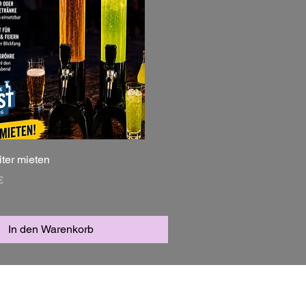
iter mieten
s
Preis
€
In den Warenkorb
r uns
Impressum