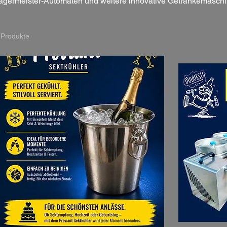
ägermeister-Automaten und weitere innovative Getränkemaschin
eihnachtsfeiern, Firmenfeste und Partys in Lüneburg. Sorgen S
bwechslung bei Ihrem Event.
 Produkte