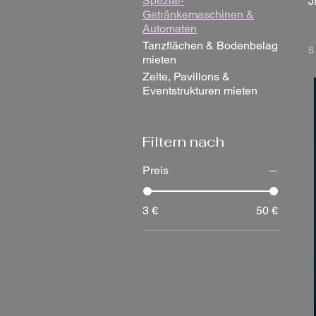
Spezial-
J
Getränkemaschinen &
W
Automaten
A
Tanzflächen & Bodenbelag
8
mieten
Zelte, Pavillons &
Eventstrukturen mieten
Filtern nach
Preis
3 €
50 €