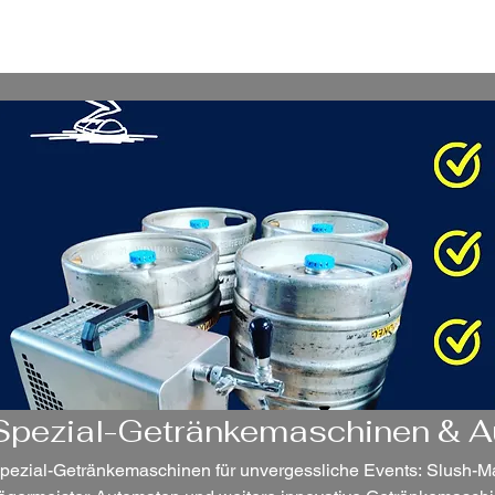
/ Zelte
Getränke auf Kommission
Catering mit Herz
Fotos
Übe
nen & Automaten
Spezial-Getränkemaschinen & 
pezial-Getränkemaschinen für unvergessliche Events: Slush-Ma