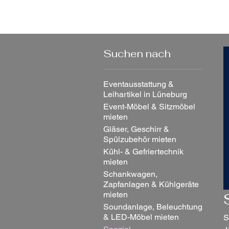
Start
Leihartikel 
Start
Spezial-Getränkemaschi
Suchen nach
Eventausstattung &
Leihartikel in Lüneburg
Event-Möbel & Sitzmöbel
mieten
Gläser, Geschirr &
Spülzubehör mieten
Kühl- & Gefriertechnik
mieten
Schankwagen,
Zapfanlagen & Kühlgeräte
mieten
Soundanlage, Beleuchtung
& LED-Möbel mieten
S