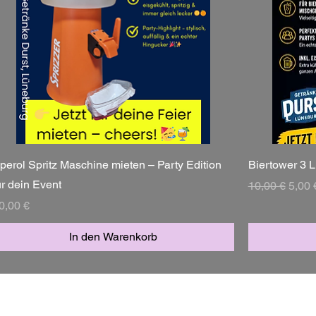
perol Spritz Maschine mieten – Party Edition
Biertower 3 L
ür dein Event
Standardprei
Sale-
10,00 €
5,00 
reis
0,00 €
In den Warenkorb
/ Zelte
Getränke auf Kommission
Catering mit Herz
Fotos
Übe